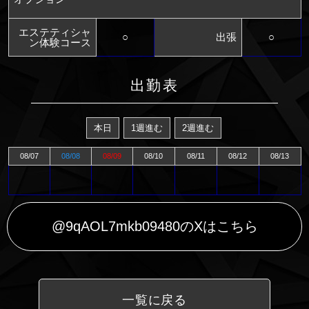
エステティシャ
○
出張
○
ン体験コース
出勤表
本日
1週進む
2週進む
08/07
08/08
08/09
08/10
08/11
08/12
08/13
@9qAOL7mkb09480のXはこちら
一覧に戻る