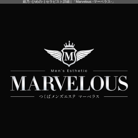
姫乃 -ひめの- | セラピスト詳細 | 「Marvelous -マーベラス-」