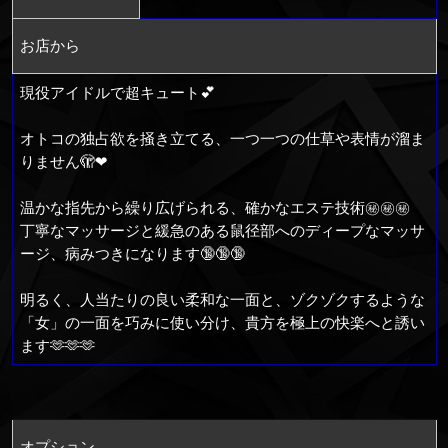
お店から
現役アイドルで超キュート💕
オトコの独占欲を掻き立てる、一つ一つの仕草や表情が溜ま
りません🫣❤
温かな指先から繰り広げられる、確かなエステ技術㊙️㊙️㊙️
丁寧なマッサージと緩急のある鼠径部へのディープなマッサ
ージ、病みつきになります🔞🔞🔞
明るく、人当たりの良い柔和な一面と、ゾクゾクするような
「女」の一面を巧みに使い分け、貴方を極上の快楽へと誘い
ます🫶🫶🫶
オプション