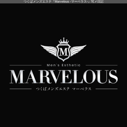
つくばメンズエステ『Marvelous -マーベラス-』写メ日記