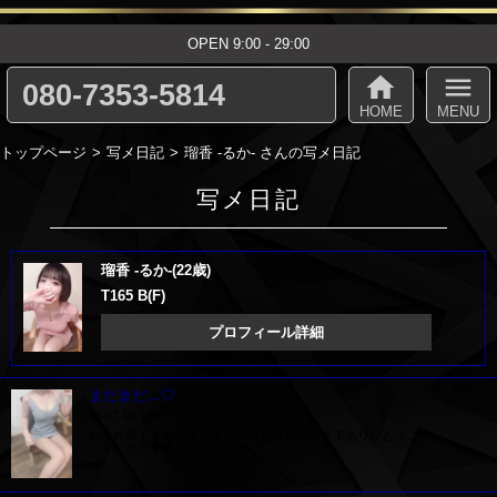
OPEN 9:00 - 29:00
home
menu
080-7353-5814
HOME
MENU
トップページ
写メ日記
瑠香 -るか- さんの写メ日記
写メ日記
瑠香 -るか-(22歳)
T165 B(F)
プロフィール詳細
まだまだ…♡
06/07 15:39
お疲れ様です🌸瑠香です！昨日も遅い時間までありがとうござ
いました😚💗残り少ない日数…