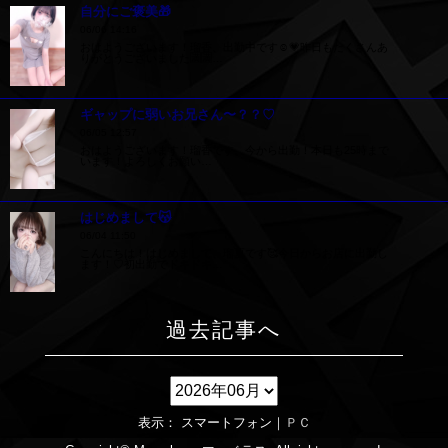
自分にご褒美🎁
06/06 14:16
おはようございます！瑠香、出勤中です☺️💗昨日もたくさんあ
りがとうございました🈵🈵…
ギャップに弱いお兄さん〜？？♡
06/05 12:57
おはようございます！瑠香です、今から出勤！本日も25時まで
います！よろしくお願い…
はじめまして😽
06/04 11:50
こんにちは！はじめまして、瑠夏です🥰今日からお店に出勤し
ます！♡初出勤でドキドキ…
過去記事へ
表示： スマートフォン｜
ＰＣ