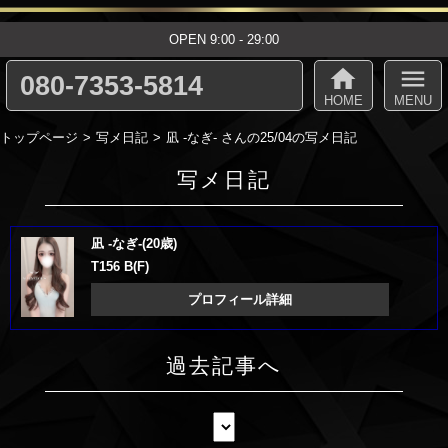
OPEN 9:00 - 29:00
home
menu
080-7353-5814
HOME
MENU
トップページ
写メ日記
凪 -なぎ- さんの25/04の写メ日記
写メ日記
凪 -なぎ-(20歳)
T156 B(F)
プロフィール詳細
過去記事へ