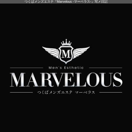
つくばメンズエステ『Marvelous -マーベラス-』写メ日記